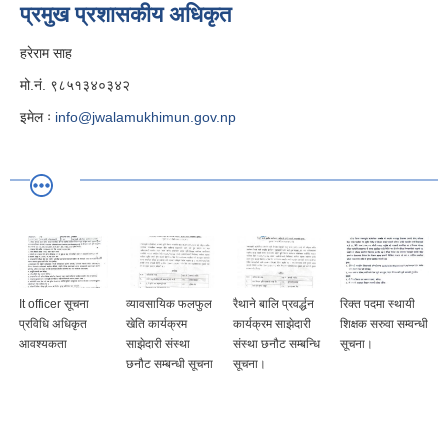
प्रमुख प्रशासकीय अधिकृत
हरेराम साह
मो.नं. ९८५१३४०३४२
इमेल ः
info@jwalamukhimun.gov.np
It officer सूचना
व्यावसायिक फलफुल
रैथाने बालि प्रवर्द्धन
रिक्त पदमा स्थायी
प्रविधि अधिकृत
खेति कार्यक्रम
कार्यक्रम साझेदारी
शिक्षक सरुवा सम्वन्धी
आवश्यकता
साझेदारी संस्था
संस्था छनौट सम्बन्धि
सूचना।
छनौट सम्बन्धी सूचना
सूचना।