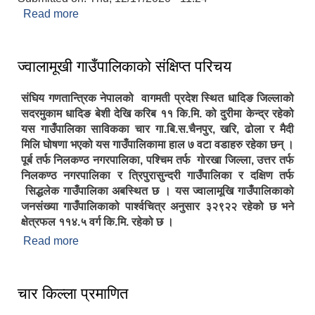
Read more
about Notice For Invitation of Bids
ज्वालामूखी गाउँपालिकाकाे संक्षिप्त परिचय
संघिय गणतान्त्रिक नेपालको वागमती प्रदेश स्थित धादिङ जिल्लाको
सदरमुकाम धादिङ बेशी देखि करिब ११ कि.मि. को दुरीमा केन्द्र रहेको
यस गाउँपालिका साविकका चार गा.बि.स.चैनपुर, खरि, ढोला र मैदी
मिलि घोषणा भएको यस गाउँपालिकामा हाल ७ वटा वडाहरु रहेका छन् ।
पूर्ब तर्फ निलकण्ठ नगरपालिका, पश्चिम तर्फ गोरखा जिल्ला, उत्तर तर्फ
निलकण्ठ नगरपालिका र त्रिपुरासुन्दरी गाउँपालिका र दक्षिण तर्फ
सिद्धलेक गाउँपालिका अबस्थित छ । यस ज्वालामूखि गाउँपालिकाको
जनसंख्या गाउँपालिकाको पार्श्वचित्र अनुसार ३२९२२ रहेको छ भने
क्षेत्रफल ११४.५ वर्ग कि.मि. रहेको छ ।
Read more
about ज्वालामूखी गाउँपालिकाकाे संक्षिप्त परिचय
चार किल्ला प्रमाणित