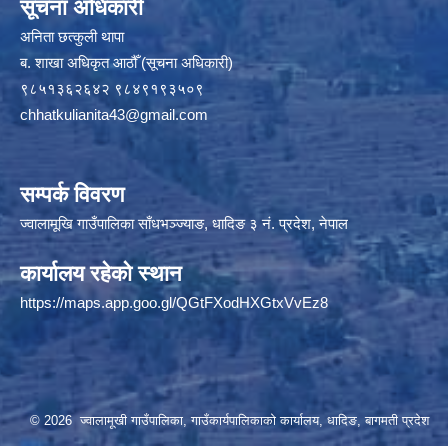
सूचना अधिकारी
अनिता छत्कुली थापा
ब. शाखा अधिकृत आठौँ (सूचना अधिकारी)
९८५१३६२६४२ ९८४९१९३५०९
chhatkulianita43@gmail.com
सम्पर्क विवरण
ज्वालामूखि गाउँपालिका साँधभञ्ज्याङ, धादिङ ३ नं. प्रदेश, नेपाल
कार्यालय रहेको स्थान
https://maps.app.goo.gl/QGtFXodHXGtxVvEz8
© 2026 ज्वालामूखी गाउँपालिका, गाउँकार्यपालिकाको कार्यालय, धादिङ, बागमती प्रदेश