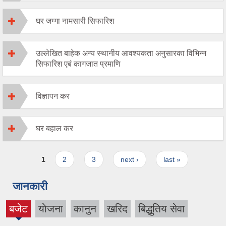
घर जग्गा नामसारी सिफारिश
उल्लेखित बाहेक अन्य स्थानीय आवश्यकता अनुसारका विभिन्न
सिफारिश एबं कागजात प्रमाणि
विज्ञापन कर
घर बहाल कर
Pages
1
2
3
next ›
last »
जानकारी
बजेट
याेजना
कानुन
खरिद
बिद्धुतिय सेवा
(active
tab)