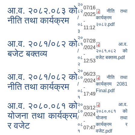
२०
07/16
आ.व. २०८२.०८३ को
८२
नीति तथा
/2025
/
कार्यक्रम
नीति तथा कार्यक्रम
-
०८
२०८२.pdf
11:12
३
२०
07/28
आ.व. २०८१/०८२ को
८१
आ.व.
/2024
/
२०८१.०८२ को
बजेट बक्तव्य
-
०८
वजेट बक्तव्य.pdf
12:53
२
२०
06/23
आ.व. २०८१/०८२ को
८०
नीति तथा
/2024
/
कार्यक्रम 2081
नीति तथा कार्यक्रम
-
०८
Final.pdf
17:49
१
आ.व. २०८०.०८१ को
२०
आ.व.
03/12
८०
२०८०.०८१ को
योजना तथा कार्यक्रम
/2024
/
योजना तथा
-
र वजेट
०८
कार्यक्रम र
07:47
१
वजेट.pdf