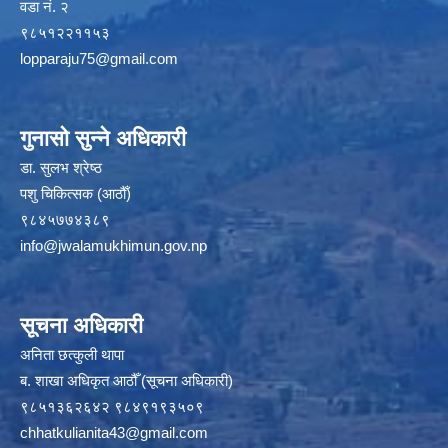
वडा नं. २
९८५१२२११५३
lopparaju75@gmail.com
गुनासो सुन्ने अधिकारी
डा. सुलभ श्रेष्ठ
पशु चिकित्सक (आठौँ)
९८४५७७४३८९
info@jwalamukhimun.gov.np
सूचना अधिकारी
अनिता छत्कुली थापा
ब. शाखा अधिकृत आठौँ (सूचना अधिकारी)
९८५१३६२६४२ ९८४९१९३५०९
chhatkulianita43@gmail.com