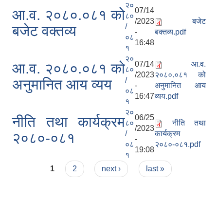
२०
07/14
आ.व. २०८०.०८१ को
८०
/2023
बजेट
/
बजेट वक्तव्य
-
बक्तव्य.pdf
०८
16:48
१
२०
07/14
आ.व.
आ.व. २०८०.०८१ को
८०
/2023
२०८०.०८१ को
/
अनुमानित आय व्यय
-
अनुमानित आय
०८
16:47
व्यय.pdf
१
२०
06/25
नीति तथा कार्यक्रम
८०
नीति तथा
/2023
/
कार्यक्रम
२०८०-०८१
-
०८
२०८०-०८१.pdf
19:08
१
Pages
1
2
next ›
last »