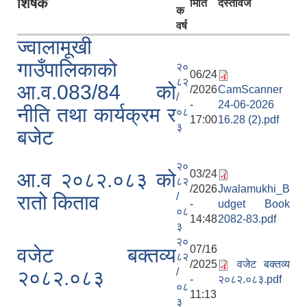
शिर्षक
मिति
दस्तावेज
क
वर्ष
ज्वालामूखी
गाउँपालिकाको
२०
06/24
८२
आ.व.083/84 को
/2026
CamScanner
/
-
24-06-2026
नीति तथा कार्यक्रम र
०८
17:00
16.28 (2).pdf
३
बजेट
२०
03/24
आ.व २०८२.०८३ को
८२
/2026
Jwalamukhi_B
/
रातो किताव
-
udget Book
०८
14:48
2082-83.pdf
३
२०
07/16
वजेट बक्तव्य
८२
/2025
वजेट बक्तव्य
/
२०८२.०८३
-
२०८२.०८३.pdf
०८
11:13
३