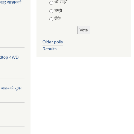
Choices
धेरै राम्रो
ोलपत्र आव्हानको
राम्रो
ठीकै
Older polls
Results
ardtop 4WD
र्ने आशयको सूचना