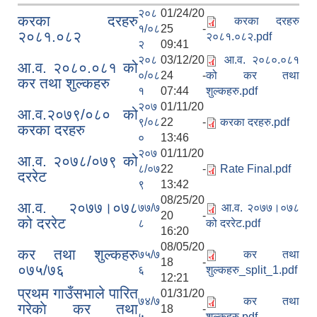
२०८
01/24/20
करका दरहरु
करका दरहरु
१/०८
25 -
२०८१.०८२
२०८१.०८२.pdf
२
09:41
२०८
03/12/20
आ.व. २०८०.०८१
आ.व. २०८०.०८१ को
०/०८
24 -
को कर तथा
कर तथा शुल्कहरु
१
07:44
शुल्कहरु.pdf
२०७
01/11/20
आ.व.२०७९/०८० को
९/०८
22 -
करका दरहरु.pdf
करका दरहरु
०
13:46
२०७
01/11/20
आ.व. २०७८/०७९ को
८/०७
22 -
Rate Final.pdf
दररेट
९
13:42
08/25/20
आ.व. २०७७।०७८
७७/७
आ.व. २०७७।०७८
20 -
को दररेट
८
को दररेट.pdf
16:20
08/05/20
कर तथा शुल्कहरु
७५/७
कर तथा
18 -
०७५/७६
६
शुल्कहरु_split_1.pdf
12:21
प्रथम गाउँसभाले पारित
01/31/20
७४/७
कर तथा
गरेकाे कर तथा
18 -
५
शुल्कहरु.pdf