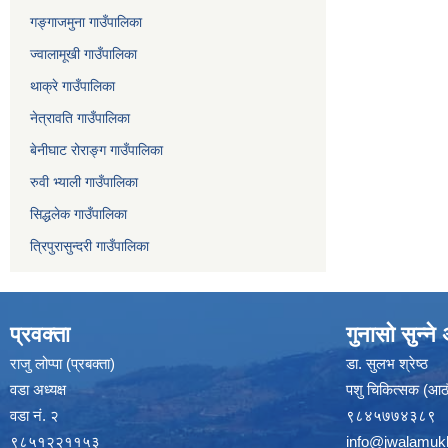
गङ्गाजमुना गाउँपालिका
ज्वालामूखी गाउँपालिका
थाक्रे गाउँपालिका
नेत्रावति गाउँपालिका
बेनीघाट रोराङ्ग गाउँपालिका
रुवी भ्याली गाउँपालिका
सिद्धलेक गाउँपालिका
त्रिपुरासुन्दरी गाउँपालिका
प्रवक्ता
गुनासो सुन्न
राजु लोप्पा (प्रबक्ता)
डा. सुलभ श्रेष्ठ
वडा अध्यक्ष
पशु चिकित्सक (आठौ
वडा नं. २
९८४५७७४३८९
९८५१२२११५३
info@jwalamuk