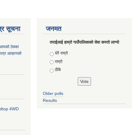
्र सूचना
जनमत
तपाईलाई हाम्रो गाउँपालिकाको सेवा कस्तो लाग्यो
आयको ठेक्का
Choices
धेरै राम्रो
ोलपत्र आव्हानको
राम्रो
ठीकै
Older polls
Results
ardtop 4WD