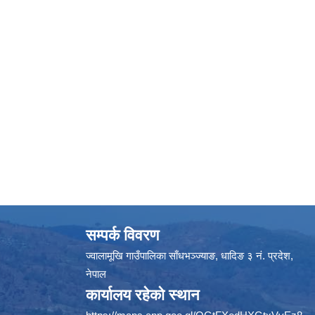
सम्पर्क विवरण
ज्वालामूखि गाउँपालिका साँधभञ्ज्याङ, धादिङ ३ नं. प्रदेश,
नेपाल
कार्यालय रहेको स्थान