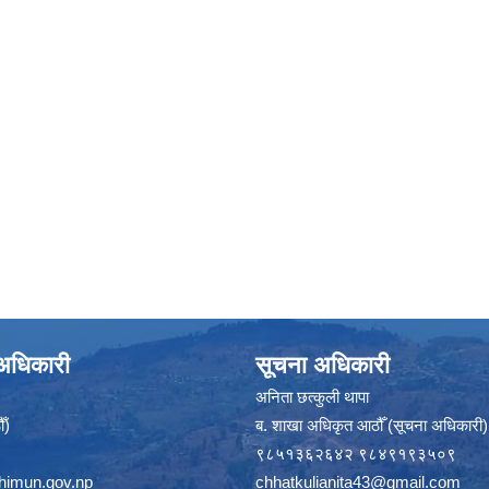
े अधिकारी
सूचना अधिकारी
अनिता छत्कुली थापा
ँ)
ब. शाखा अधिकृत आठौँ (सूचना अधिकारी)
९८५१३६२६४२ ९८४९१९३५०९
himun.gov.np
chhatkulianita43@gmail.com