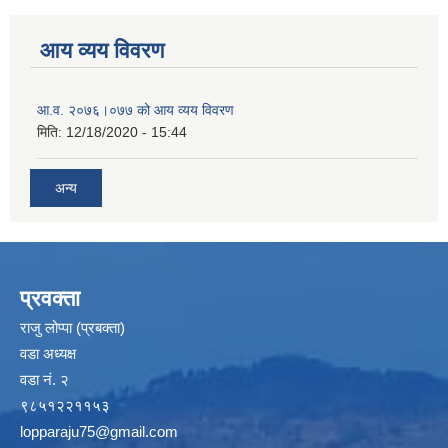
आय व्यय विवरण
आ.व. २०७६।०७७ को आय व्यय विवरण
मिति:
12/18/2020 - 15:44
अन्य
प्रवक्ता
राजु लोप्पा (प्रबक्ता)
वडा अध्यक्ष
वडा नं. २
९८५१२२११५३
lopparaju75@gmail.com