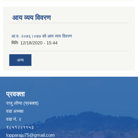
आय व्यय विवरण
आ.व. २०७६।०७७ को आय व्यय विवरण
मिति:
12/18/2020 - 15:44
अन्य
प्रवक्ता
राजु लोप्पा (प्रबक्ता)
वडा अध्यक्ष
वडा नं. २
९८५१२२११५३
lopparaju75@gmail.com