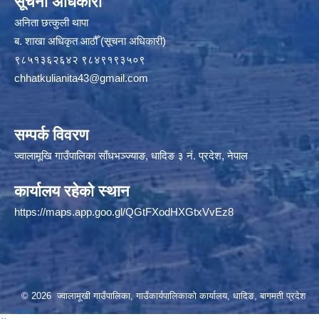
सूचना अधिकारी
अनिता छत्कुली थापा
ब. शाखा अधिकृत आठौँ (सूचना अधिकारी)
९८५१३६२६४२ ९८४९१९३५०९
chhatkulianita43@gmail.com
सम्पर्क विवरण
ज्वालामूखि गाउँपालिका साँधभञ्ज्याङ, धादिङ ३ नं. प्रदेश, नेपाल
कार्यालय रहेको स्थान
https://maps.app.goo.gl/QGtFXodHXGtxVvEz8
© 2026 ज्वालामूखी गाउँपालिका, गाउँकार्यपालिकाको कार्यालय, धादिङ, बागमती प्रदेश