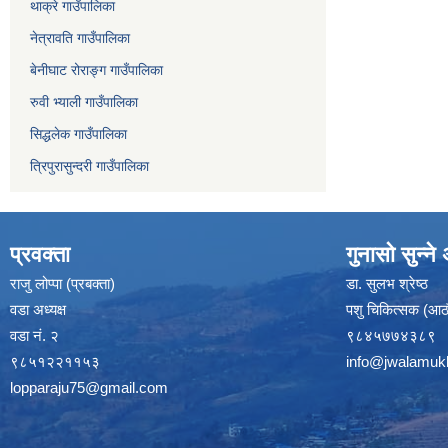
थाक्रे गाउँपालिका
नेत्रावति गाउँपालिका
बेनीघाट रोराङ्ग गाउँपालिका
रुवी भ्याली गाउँपालिका
सिद्धलेक गाउँपालिका
त्रिपुरासुन्दरी गाउँपालिका
प्रवक्ता
गुनासो सुन्न
राजु लोप्पा (प्रबक्ता)
डा. सुलभ श्रेष्ठ
वडा अध्यक्ष
पशु चिकित्सक (आठौ
वडा नं. २
९८४५७७४३८९
९८५१२२११५३
info@jwalamuk
lopparaju75@gmail.com