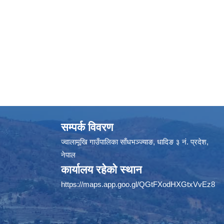
सम्पर्क विवरण
ज्वालामूखि गाउँपालिका साँधभञ्ज्याङ, धादिङ ३ नं. प्रदेश,
नेपाल
कार्यालय रहेको स्थान
https://maps.app.goo.gl/QGtFXodHXGtxVvEz8