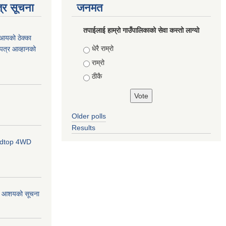
्र सूचना
जनमत
तपाईलाई हाम्रो गाउँपालिकाको सेवा कस्तो लाग्यो
आयको ठेक्का
Choices
धेरै राम्रो
ोलपत्र आव्हानको
राम्रो
ठीकै
Older polls
Results
ardtop 4WD
र्ने आशयको सूचना